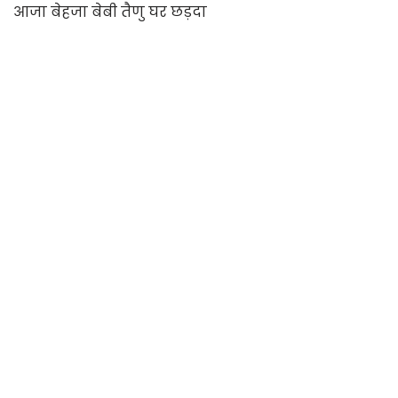
आजा बेहजा बेबी तैणु घर छड़दा