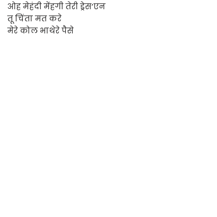
ओह मेहंदी मेंहगी तेरी ड्रेस’एन
तू चिंता मत करे
मेरे कोल भाथेरे पैसे